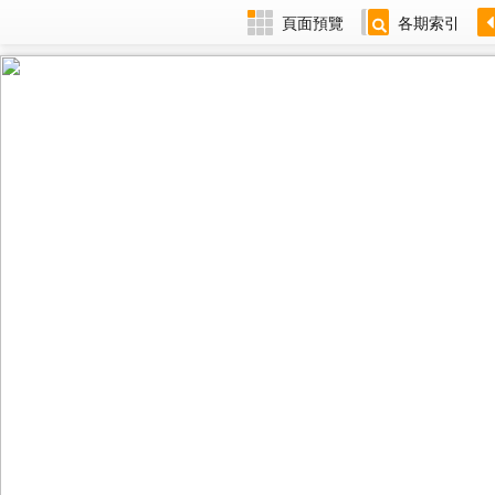
頁面預覽
各期索引