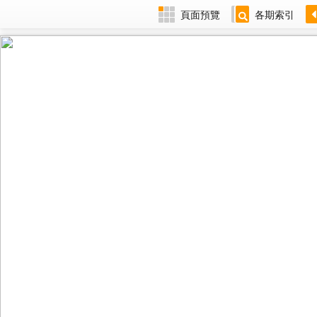
頁面預覽
各期索引