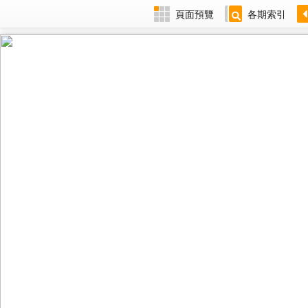
頁面預覽
各期索引