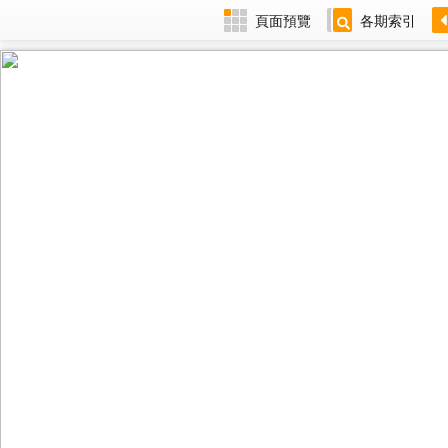
頁面預覽
各期索引