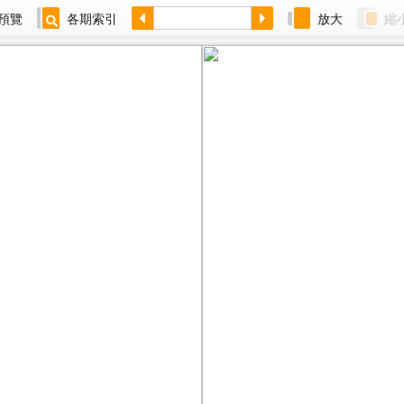
預覽
各期索引
放大
縮