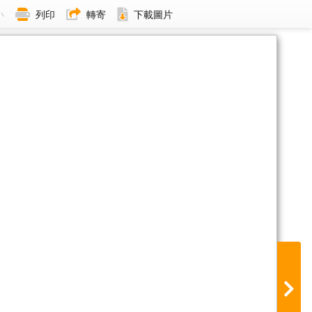
小
列印
轉寄
下載圖片