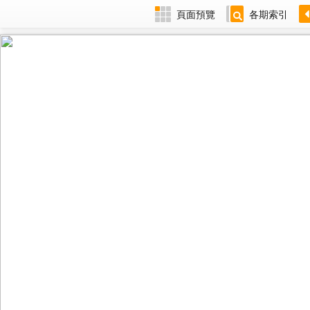
頁面預覽
各期索引