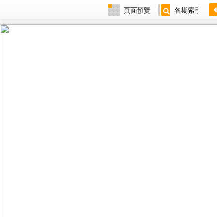
頁面預覽
各期索引