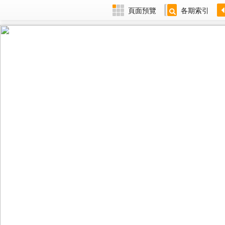
頁面預覽
各期索引