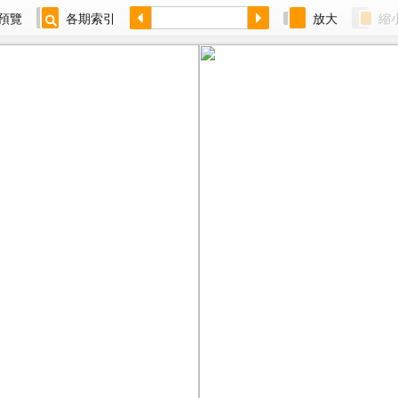
預覽
各期索引
放大
縮