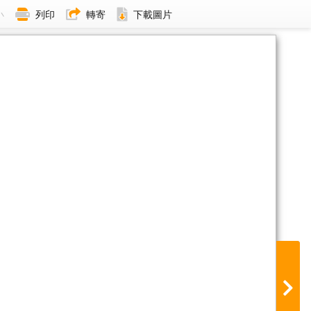
小
列印
轉寄
下載圖片