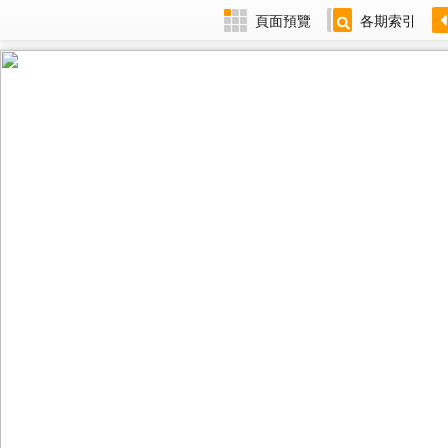
頁面預覽
各期索引