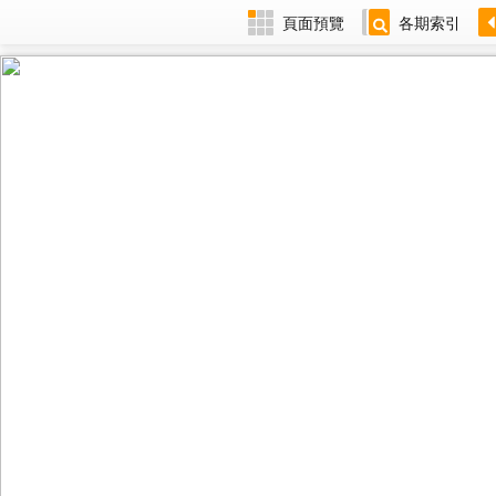
頁面預覽
各期索引