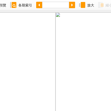
預覽
各期索引
放大
縮