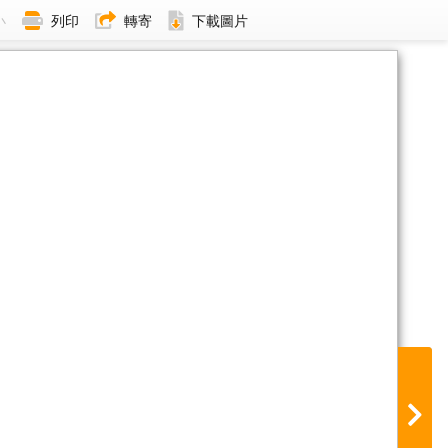
小
列印
轉寄
下載圖片