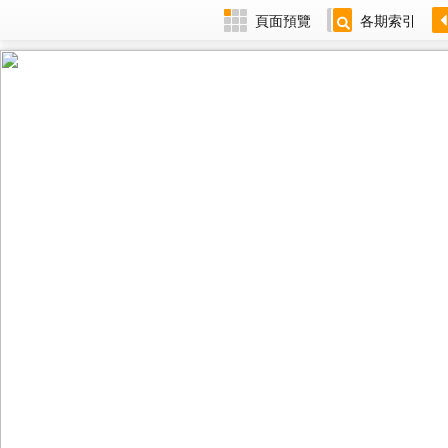
頁面預覽
各期索引