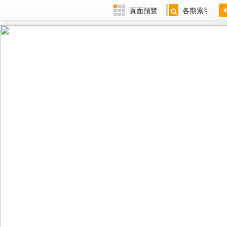
頁面預覽
各期索引