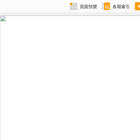
頁面預覽
各期索引