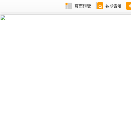
頁面預覽
各期索引