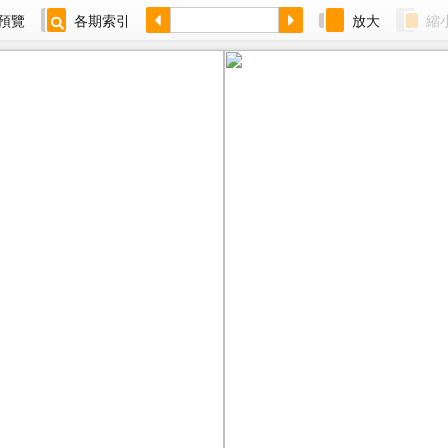
預覽
各期索引
放大
縮