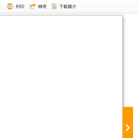
小
列印
轉寄
下載圖片