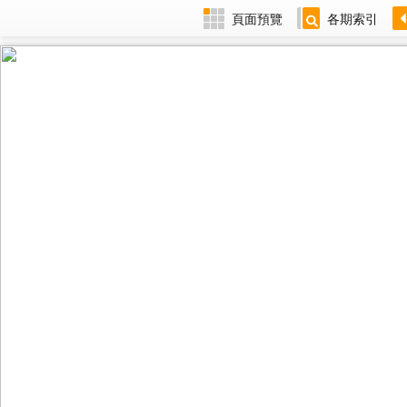
頁面預覽
各期索引