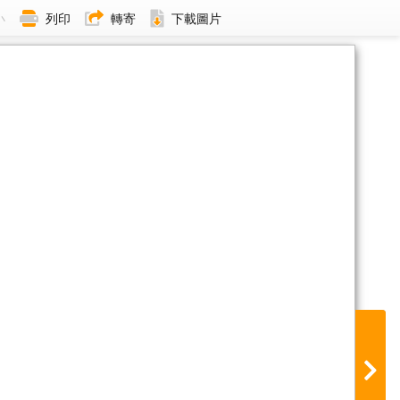
小
列印
轉寄
下載圖片