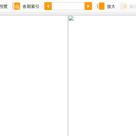
預覽
各期索引
放大
縮