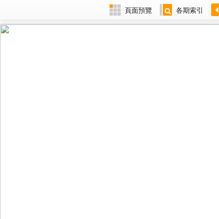
頁面預覽
各期索引