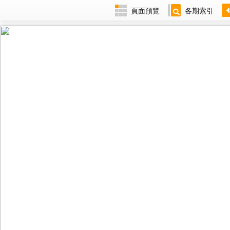
頁面預覽
各期索引