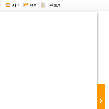
小
列印
轉寄
下載圖片