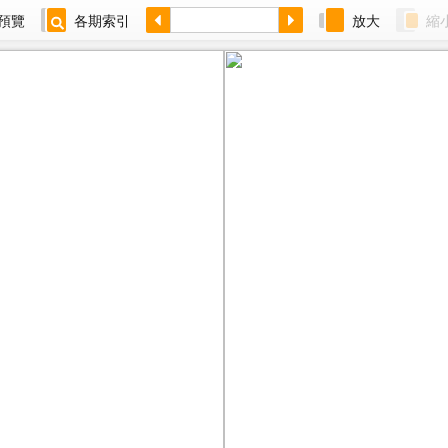
預覽
各期索引
放大
縮