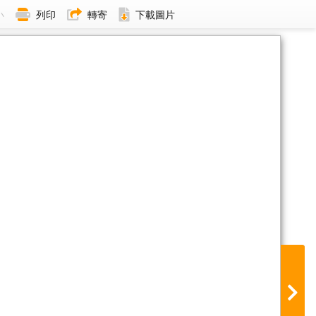
小
列印
轉寄
下載圖片