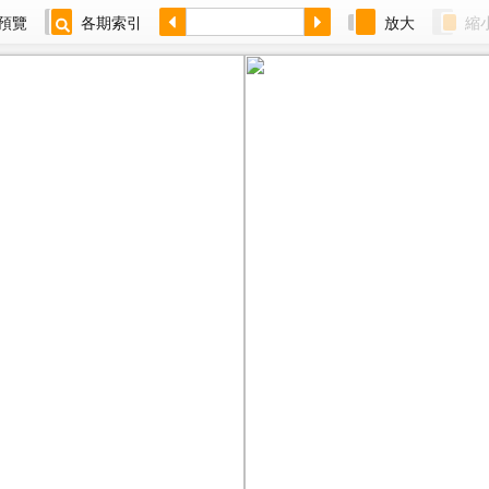
預覽
各期索引
放大
縮