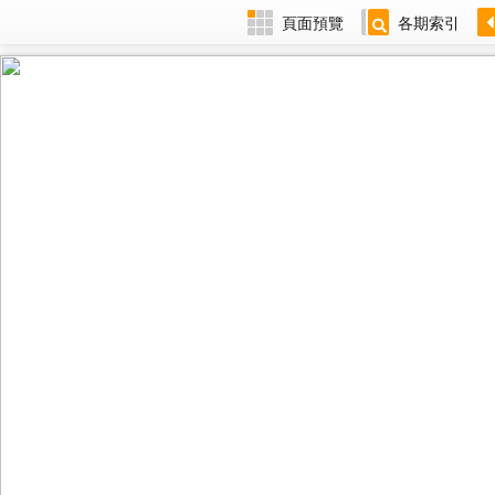
頁面預覽
各期索引