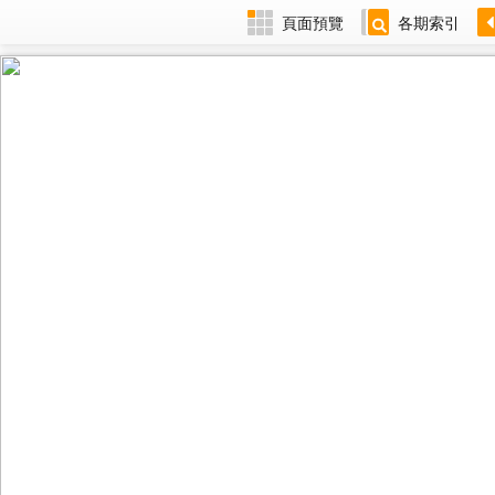
頁面預覽
各期索引