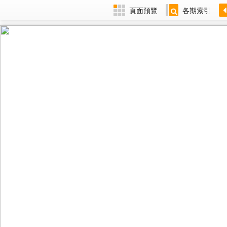
頁面預覽
各期索引