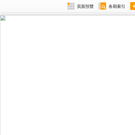
頁面預覽
各期索引