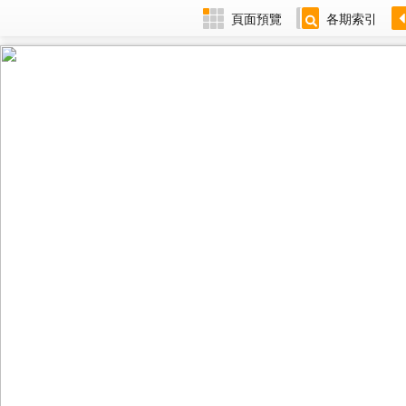
頁面預覽
各期索引