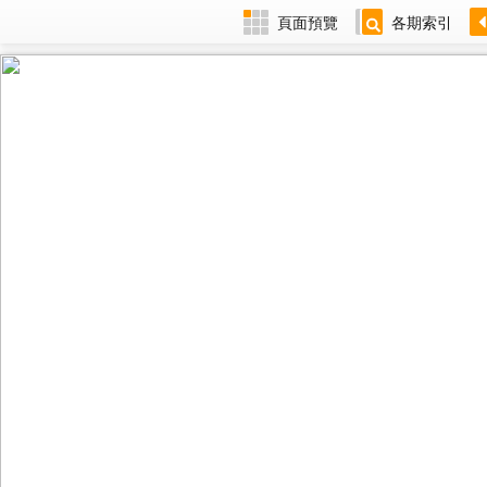
頁面預覽
各期索引