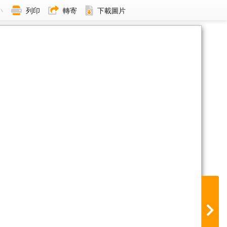
小
列印
轉寄
下載圖片