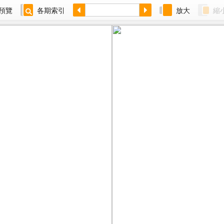
預覽
各期索引
放大
縮