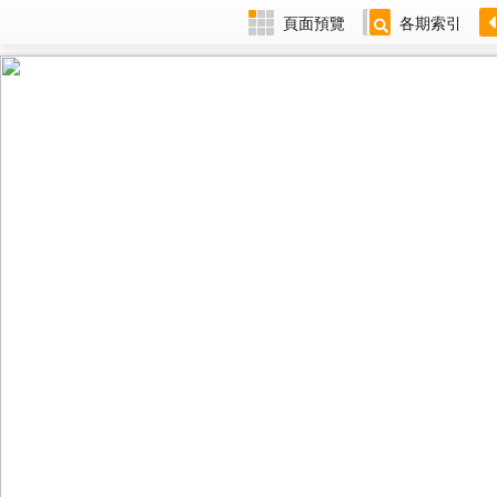
頁面預覽
各期索引