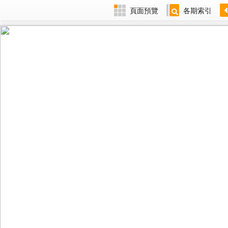
頁面預覽
各期索引