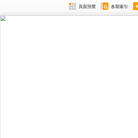
頁面預覽
各期索引