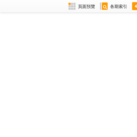
頁面預覽
各期索引