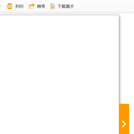
小
列印
轉寄
下載圖片