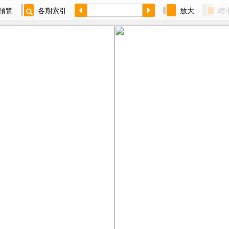
預覽
各期索引
放大
縮