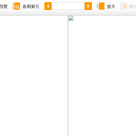
預覽
各期索引
放大
縮