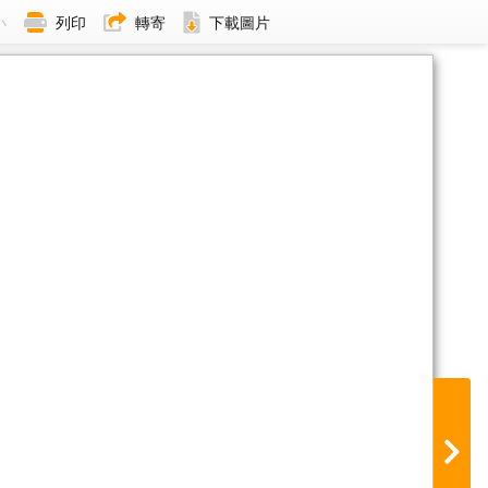
小
列印
轉寄
下載圖片