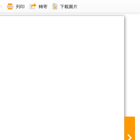
小
列印
轉寄
下載圖片