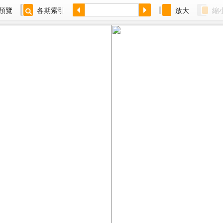
預覽
各期索引
放大
縮