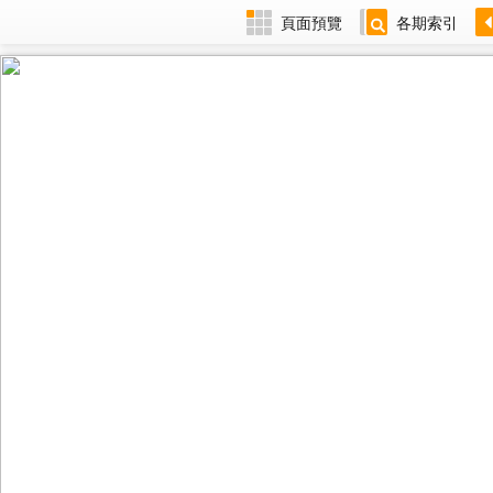
頁面預覽
各期索引