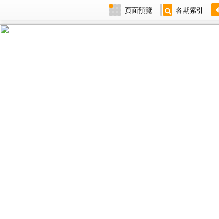
頁面預覽
各期索引