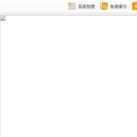
頁面預覽
各期索引