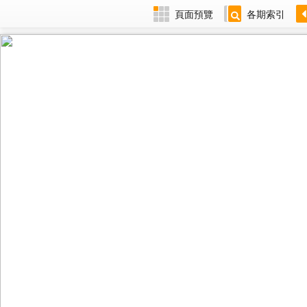
頁面預覽
各期索引