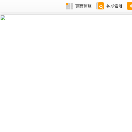
頁面預覽
各期索引