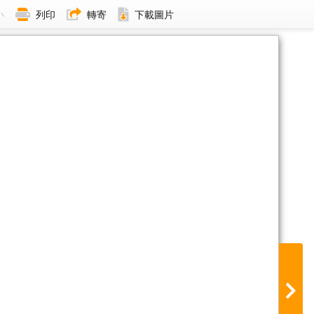
小
列印
轉寄
下載圖片