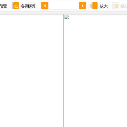
預覽
各期索引
放大
縮