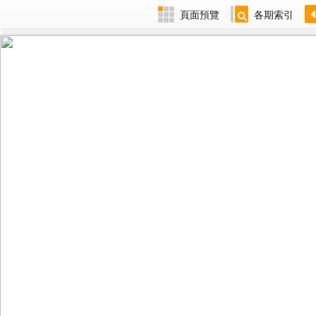
頁面預覽
各期索引