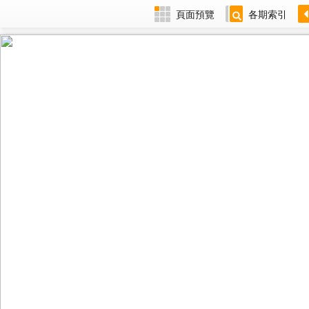
頁面預覽
各期索引