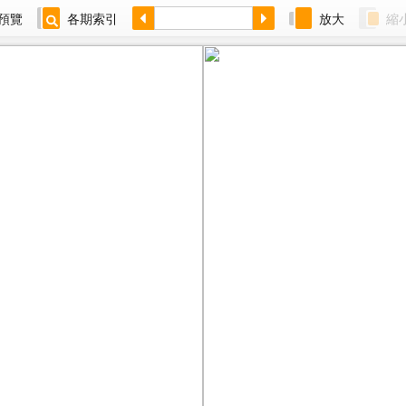
預覽
各期索引
放大
縮