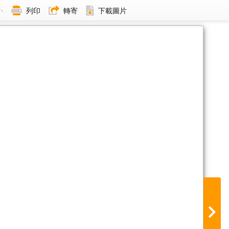
小
列印
轉寄
下載圖片