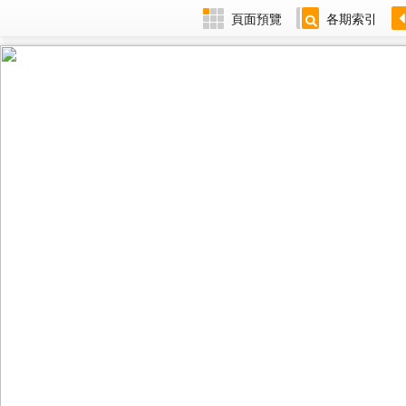
頁面預覽
各期索引