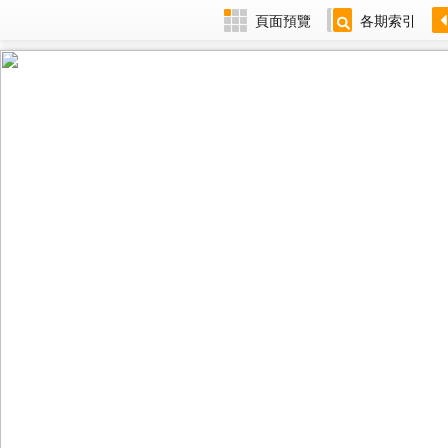
頁面預覽
各期索引