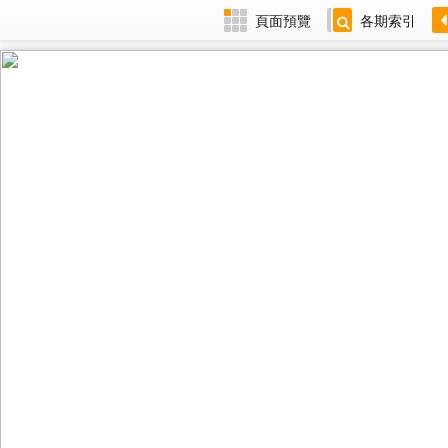
頁面預覽
各期索引