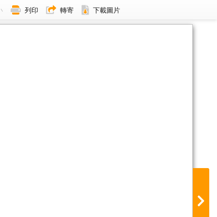
小
列印
轉寄
下載圖片